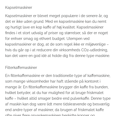
Kapselmaskiner
Kapselmaskiner er blevet meget populære i de senere år, og
det er ikke uden grund. Med en kapselmaskine kan du nemt
og hurtigt lave en kop kaffe af høj kvalitet. Kapselmaskiner
findes i et stort udvalg af priser og størrelser, så der er noget
for enhver smag og ethvert budget. Ulempen ved
kapselmaskiner er dog, at de som regel ikke er miljøvenlige –
hvis du går op i at reducere din virksomheds CO2-udledning,
kan det være en god idé at holde dig fra denne type maskine.
Filterkaffemaskiner
En filterkaffemaskine er den traditionelle type af kaffemaskine,
som mange virksomheder har haft stående på kontoret i
mange år. En filterkaffemaskine brygger din kaffe fra bunden,
hvilket betyder, at du har mulighed for at bruge friskmalet
kaffe – hvilket altid smager bedre end pulverkaffe. Denne type
af maskin kan dog være lidt mere tidskrævende og besværlig
end andre typer af maskiner, da brugen af friskmalet kaffe
ofte giver flere opvaskemaskinen beskidte kopper og