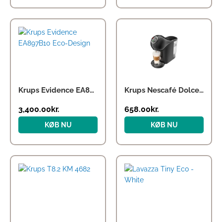
Krups Evidence EA897B10 Eco-Design
Krups Nescafé Dolce Gusto Genio S Plus KP340810 – coffee machine – 15 bar – black
3,400.00
kr.
658.00
kr.
KØB NU
KØB NU