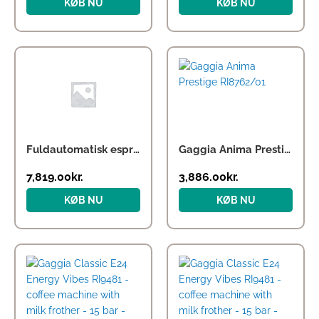
KØB NU
KØB NU
Fuldautomatisk espressomaskine KF4 med iskaffe-funktion
Gaggia Anima Prestige RI8762/01
7,819.00
kr.
3,886.00
kr.
KØB NU
KØB NU