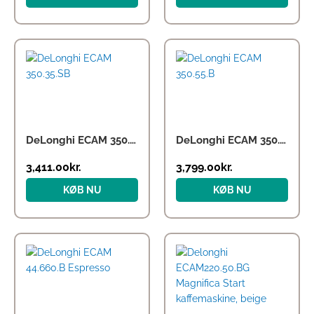
DeLonghi ECAM 350.35.SB
DeLonghi ECAM 350.55.B
3,411.00
kr.
3,799.00
kr.
KØB NU
KØB NU
Den
Den
oprindelige
aktuelle
pris
pris
var:
er:
3,299.00kr..
2,990.00kr..