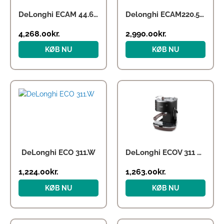
DeLonghi ECAM 44.660.B Espresso
Delonghi ECAM220.50.BG Magnifica Start kaffemaskine, beige
4,268.00
kr.
2,990.00
kr.
KØB NU
KØB NU
DeLonghi ECO 311.W
DeLonghi ECOV 311 Black
1,224.00
kr.
1,263.00
kr.
KØB NU
KØB NU