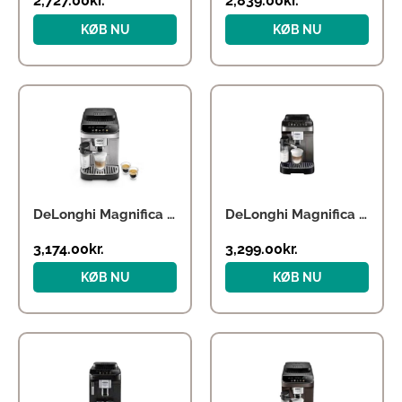
2,727.00
kr.
2,839.00
kr.
KØB NU
KØB NU
DeLonghi Magnifica ECAM 290.61.SB
DeLonghi Magnifica Evo ECAM 290.81.TB
3,174.00
kr.
3,299.00
kr.
KØB NU
KØB NU