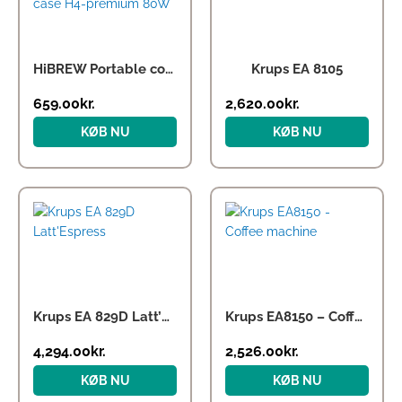
HiBREW Portable coffee maker 3-in-1 with case H4-premium 80W
Krups EA 8105
659.00
kr.
2,620.00
kr.
KØB NU
KØB NU
Krups EA 829D Latt’Espress
Krups EA8150 – Coffee machine
4,294.00
kr.
2,526.00
kr.
KØB NU
KØB NU