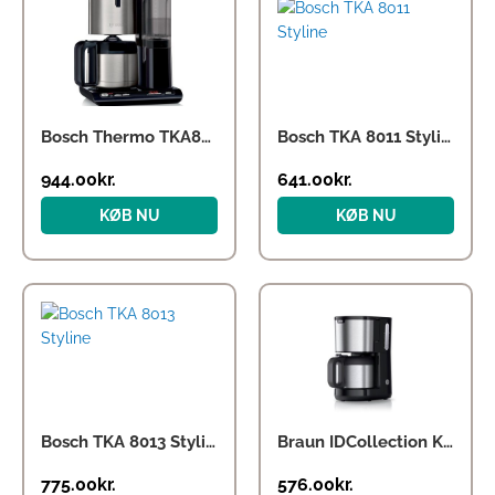
Bosch Thermo TKA8A683
Bosch TKA 8011 Styline
944.00
kr.
641.00
kr.
KØB NU
KØB NU
Bosch TKA 8013 Styline
Braun IDCollection KF1505 BK
775.00
kr.
576.00
kr.