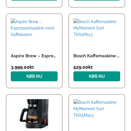
Aspire Brew – Espressomaskine med Kaffekværn
Bosch Kaffemaskine MyMoment Sort TKA2M113
3,999.00
kr.
529.00
kr.
KØB NU
KØB NU