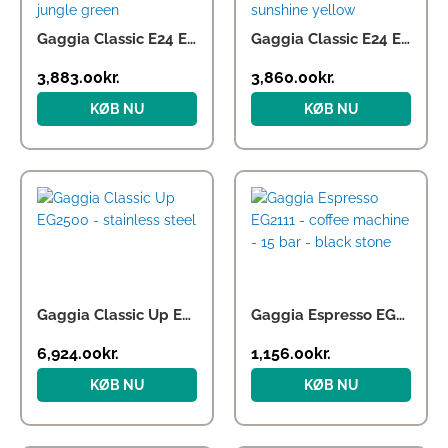
Gaggia Classic E24 Energy Vibes RI9481 – coffee machine with milk frother – 15 bar – jungle green
Gaggia Classic E24 Energy Vibes RI9481 – coffee machine with milk frother – 15 bar – sunshine yellow
3,883.00
kr.
3,860.00
kr.
KØB NU
KØB NU
Gaggia Classic Up EG2500 – stainless steel
Gaggia Espresso EG2111 – coffee machine – 15 bar – black stone
6,924.00
kr.
1,156.00
kr.
KØB NU
KØB NU