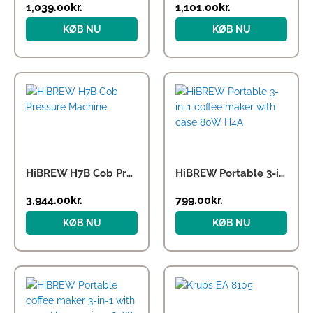
1,039.00
kr.
1,101.00
kr.
KØB NU
KØB NU
HiBREW H7B Cob Pressure Machine
HiBREW Portable 3-in-1 coffee maker with case 80W H4A
3,944.00
kr.
799.00
kr.
KØB NU
KØB NU