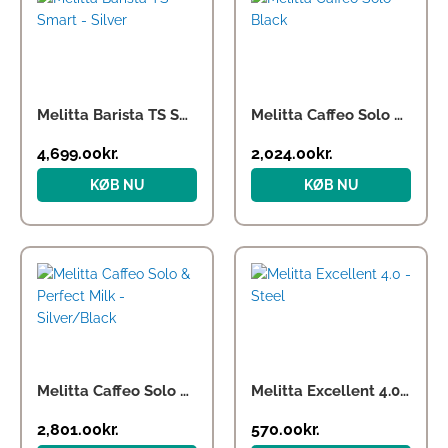
oprindelige
aktuelle
pris
pris
var:
er:
7,028.00kr..
4,699.00kr..
Melitta Barista TS Smart – Silver
Melitta Caffeo Solo – Black
4,699.00
kr.
2,024.00
kr.
KØB NU
KØB NU
Melitta Caffeo Solo & Perfect Milk – Silver/Black
Melitta Excellent 4.0 – Steel
2,801.00
kr.
570.00
kr.