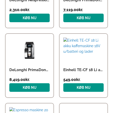
DeLonghi Nespresso Gran Lattissima EN 640.B
DeLonghi PrimaDonna Elite
2,310.00
kr.
7,119.00
kr.
KØB NU
KØB NU
DeLonghi PrimaDonna Soul
Einhell TE-CF 18 Li akku kaffemaskine 18V u/batteri og lader
8,419.00
kr.
549.00
kr.
KØB NU
KØB NU
Den
Den
oprindelige
aktuelle