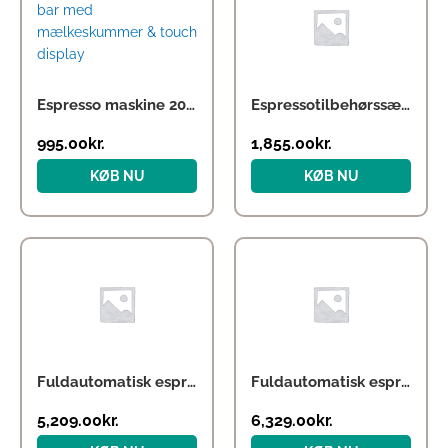
pris
pris
var:
er:
1,295.00kr..
995.00kr..
Espresso maskine 20 bar med mælkeskummer & touch display
Espressotilbehørssæt i ægte valnøddetræ
995.00
kr.
1,855.00
kr.
KØB NU
KØB NU
Fuldautomatisk espressomaskine KF2 med iskaffe-funktion
Fuldautomatisk espressomaskine KF3 med iskaffe-funktion
5,209.00
kr.
6,329.00
kr.