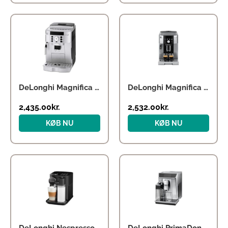
DeLonghi Magnifica S ECAM 22.110.SB
DeLonghi Magnifica S Smart ECAM250.23.SB
2,435.00
kr.
2,532.00
kr.
KØB NU
KØB NU