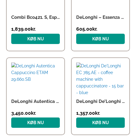
Combi Bco421. S, Espressomaskine
DeLonghi – Essenza Mini EN 85.R coffee maker
1,839.00
kr.
605.00
kr.
KØB NU
KØB NU
DeLonghi Autentica Cappuccino ETAM 29.660.SB
DeLonghi De’Longhi EC 785.AE – coffee machine with cappuccinatore – 15 bar – blue
3,450.00
kr.
1,357.00
kr.
KØB NU
KØB NU