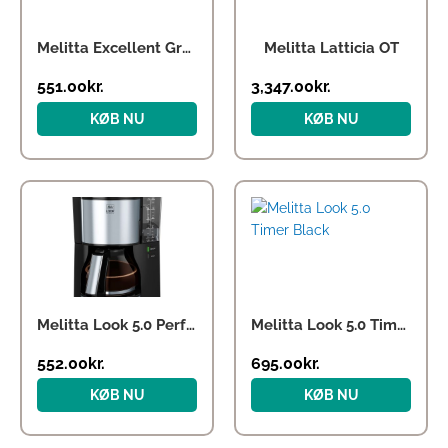
Melitta Excellent Grande – Black
Melitta Latticia OT
551.00
kr.
3,347.00
kr.
KØB NU
KØB NU
Melitta Look 5.0 Perfection Black
Melitta Look 5.0 Timer Black
552.00
kr.
695.00
kr.
KØB NU
KØB NU