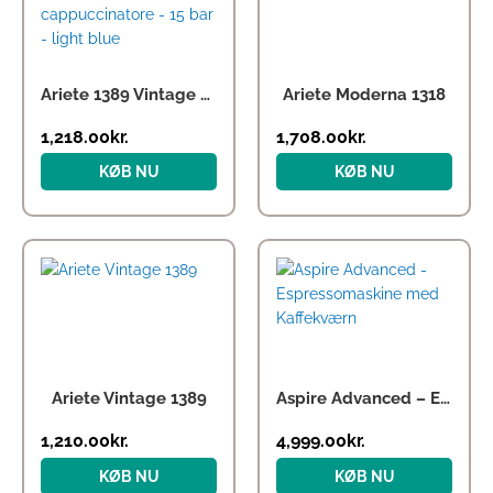
Ariete 1389 Vintage – coffee machine with cappuccinatore – 15 bar – light blue
Ariete Moderna 1318
1,218.00
kr.
1,708.00
kr.
KØB NU
KØB NU
Ariete Vintage 1389
Aspire Advanced – Espressomaskine med Kaffekværn
1,210.00
kr.
4,999.00
kr.
KØB NU
KØB NU