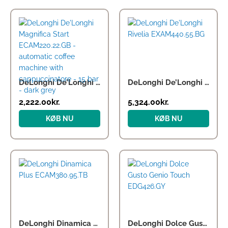
DeLonghi De’Longhi Magnifica Start ECAM220.22.GB – automatic coffee machine with cappuccinatore – 15 bar – dark grey
DeLonghi De’Longhi Rivelia EXAM440.55.BG
2,222.00
kr.
5,324.00
kr.
KØB NU
KØB NU
DeLonghi Dinamica Plus ECAM380.95.TB
DeLonghi Dolce Gusto Genio Touch EDG426.GY