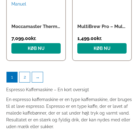
Moccamaster Thermoking 3000 Manuel
MultiBrew Pro – Multi-Kapsel Kaffemaskine
7,099.00
kr.
1,499.00
kr.
KØB NU
KØB NU
1
2
→
Espresso Kaffemaskine – En kort oversigt
En espresso kaffemaskine er en type kaffemaskine, der bruges
til at lave espresso. Espresso er en type kaffe, der er lavet af
malede kaffebønner, der er sat under højt tryk og varmt vand.
Resultatet er en stærk og fyldig drik, der kan nydes med eller
uden mælk eller sukker.