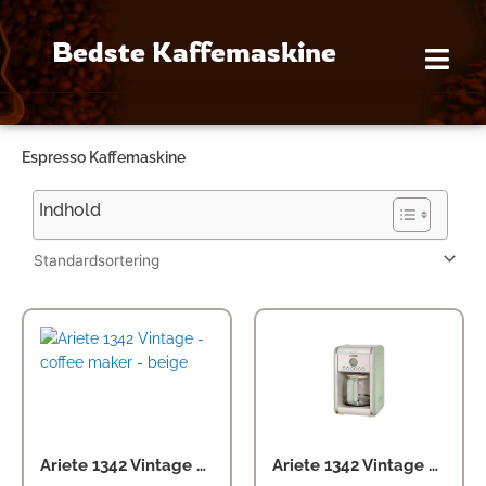
Gå
til
Bedste Kaffemaskine
indholdet
Espresso Kaffemaskine
Indhold
Ariete 1342 Vintage – coffee maker – beige
Ariete 1342 Vintage – coffee maker – green