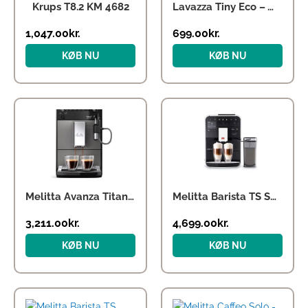
Krups T8.2 KM 4682
Lavazza Tiny Eco – White
1,047.00
kr.
699.00
kr.
KØB NU
KØB NU
Den
Den
oprindelige
aktuelle
pris
pris
var:
er:
6,990.00kr..
4,699.00kr..
Melitta Avanza Titanium
Melitta Barista TS Smart – Black
3,211.00
kr.
4,699.00
kr.
KØB NU
KØB NU
Den
Den