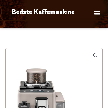
Gå
til
Bedste Kaffemaskine
indholdet