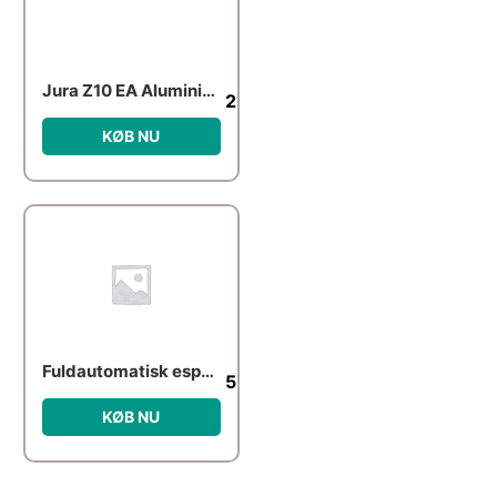
Jura Z10 EA Aluminium Dark Inox
21,995.00
kr.
KØB NU
Fuldautomatisk espressomaskine KF2 med iskaffe-funktion
5,209.00
kr.
KØB NU