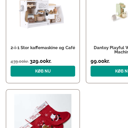
var:
er:
439.00kr..
329.00kr..
2-i-1 Stor kaffemaskine og Café
Dantoy Playful 
Machi
329.00
kr.
99.00
kr.
439.00
kr.
KØB NU
KØB 