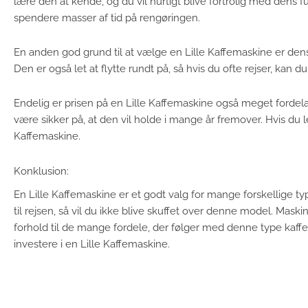
lære den at kende, og du vil hurtigt blive fortrolig med dens 
spendere masser af tid på rengøringen.
En anden god grund til at vælge en Lille Kaffemaskine er dens s
Den er også let at flytte rundt på, så hvis du ofte rejser, kan
Endelig er prisen på en Lille Kaffemaskine også meget fordela
være sikker på, at den vil holde i mange år fremover. Hvis du le
Kaffemaskine.
Konklusion:
En Lille Kaffemaskine er et godt valg for mange forskellige t
til rejsen, så vil du ikke blive skuffet over denne model. Maskin
forhold til de mange fordele, der følger med denne type kaffem
investere i en Lille Kaffemaskine.