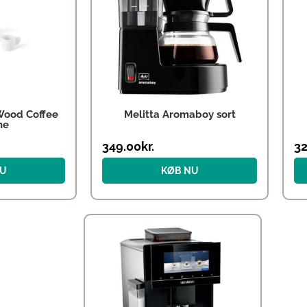
Wood Coffee
Melitta Aromaboy sort
ne
349.00
kr.
32
NU
KØB NU