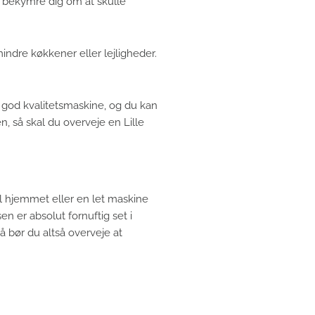
e bekymre dig om at skulle
indre køkkener eller lejligheder.
 god kvalitetsmaskine, og du kan
n, så skal du overveje en Lille
il hjemmet eller en let maskine
en er absolut fornuftig set i
å bør du altså overveje at