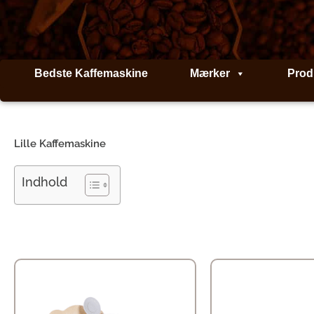
Gå
til
indholdet
Bedste Kaffemaskine
Mærker
Prod
Lille Kaffemaskine
Indhold
Den
Den
oprindelige
aktuelle
pris
pris