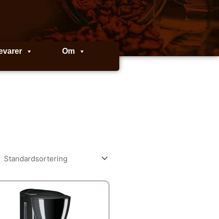
evarer
Om