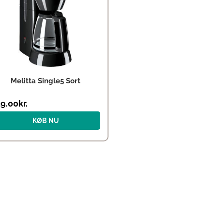
Melitta Single5 Sort
9.00
kr.
KØB NU