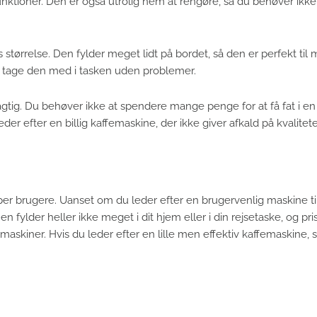
funktioner. Den er også utrolig nem at rengøre, så du behøver ikk
tørrelse. Den fylder meget lidt på bordet, så den er perfekt til m
 du tage den med i tasken uden problemer.
gtig. Du behøver ikke at spendere mange penge for at få fat i en
der efter en billig kaffemaskine, der ikke giver afkald på kvalitete
yper brugere. Uanset om du leder efter en brugervenlig maskine t
en fylder heller ikke meget i dit hjem eller i din rejsetaske, og pris
askiner. Hvis du leder efter en lille men effektiv kaffemaskine, s