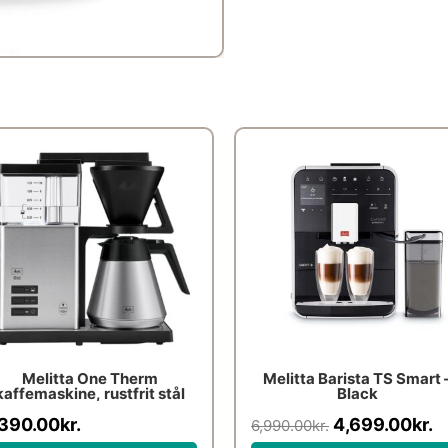
Den
D
oprindelige
a
pris
p
var:
er
6,990.00kr..
4
Melitta One Therm
Melitta Barista TS Smart 
kaffemaskine, rustfrit stål
Black
,390.00
kr.
4,699.00
kr.
6,990.00
kr.