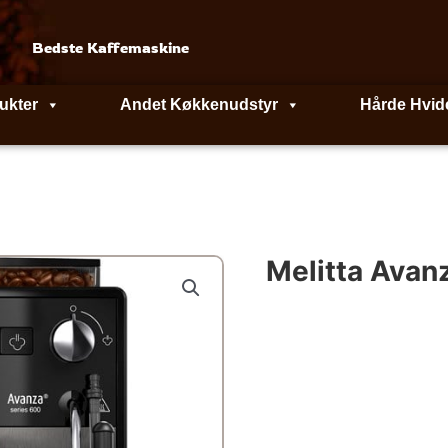
Bedste Kaffemaskine
ukter
Andet Køkkenudstyr
Hårde Hvid
Melitta Avan