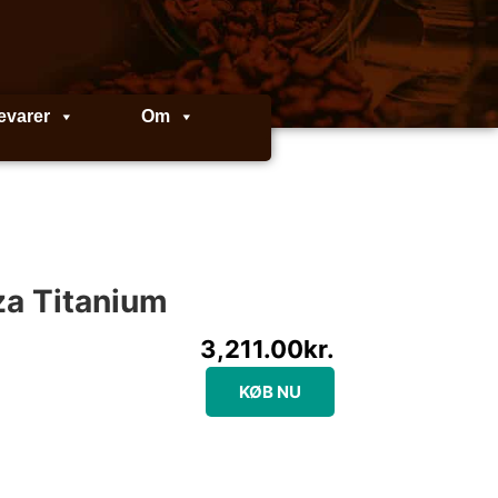
evarer
Om
za Titanium
3,211.00
kr.
KØB NU