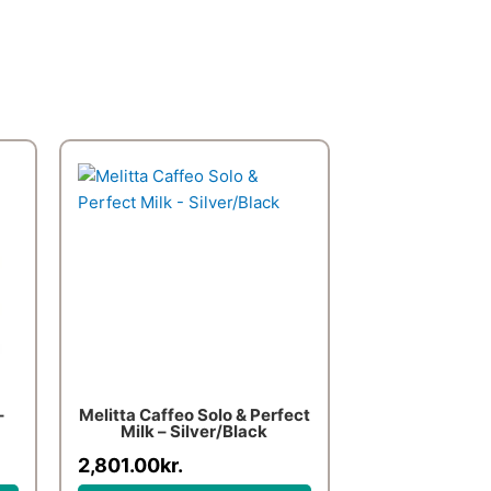
en
ktuelle
ris
:
,699.00kr..
–
Melitta Caffeo Solo & Perfect
Milk – Silver/Black
2,801.00
kr.