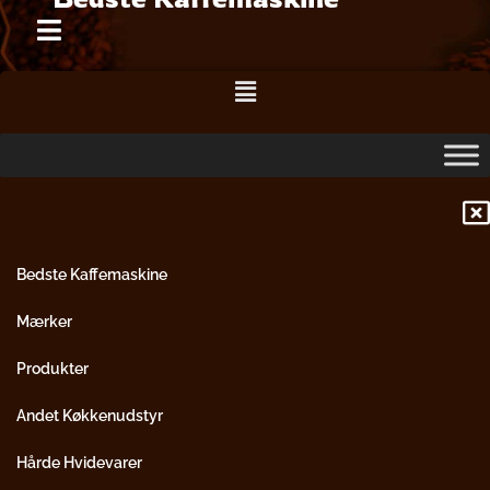
Gå
til
indholdet
Menu
Bedste Kaffemaskine
Mærker
Produkter
Andet Køkkenudstyr
Hårde Hvidevarer