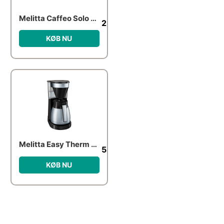
Melitta Caffeo Solo – Black
2,024.00
kr.
KØB NU
Melitta Easy Therm 2.0 kaffemaskine, stål
584.00
kr.
KØB NU