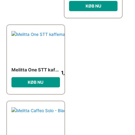
KØB NU
Melitta One STT kaffemaskine
1,199.00
kr.
KØB NU