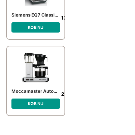
Siemens EQ7 Classic TP715R01
12,999.00
kr.
KØB NU
Moccamaster Automatic Matt Silver
2,299.00
kr.
KØB NU