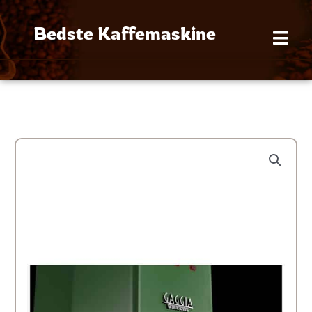
Gå
til
Bedste Kaffemaskine
indholdet