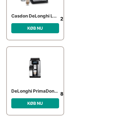
Casdon DeLonghi La Specialista Barista Coffee Machine
253.00
kr.
KØB NU
DeLonghi PrimaDonna Soul
8,419.00
kr.
KØB NU