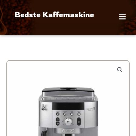
Gå
til
Bedste Kaffemaskine
indholdet