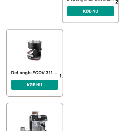
2,727.
KØB NU
DeLonghi ECOV 311 Black
1,263.00
kr.
KØB NU