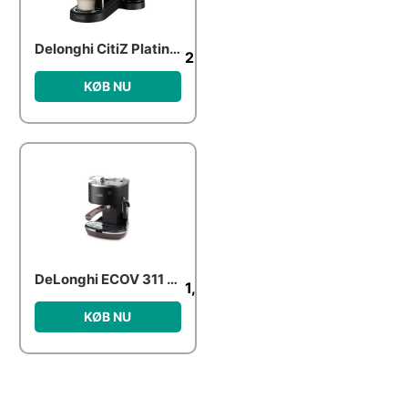
Delonghi CitiZ Platinum & Milk kaffemaskine, metal
2,249.00
kr.
KØB NU
DeLonghi ECOV 311 Black
1,263.00
kr.
KØB NU