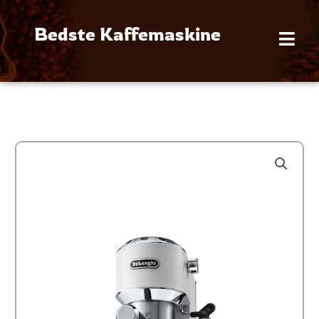
Gå
til
Bedste Kaffemaskine
indholdet