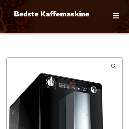
Gå
til
Bedste Kaffemaskine
indholdet