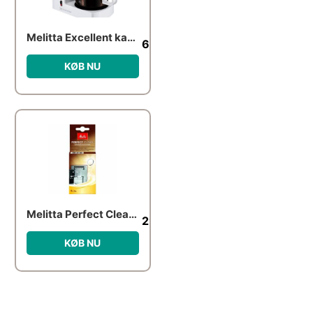
Melitta Excellent kaffemaskine hvid 4,0
649.95
kr.
KØB NU
Melitta Perfect Clean Tabs
29.95
kr.
KØB NU