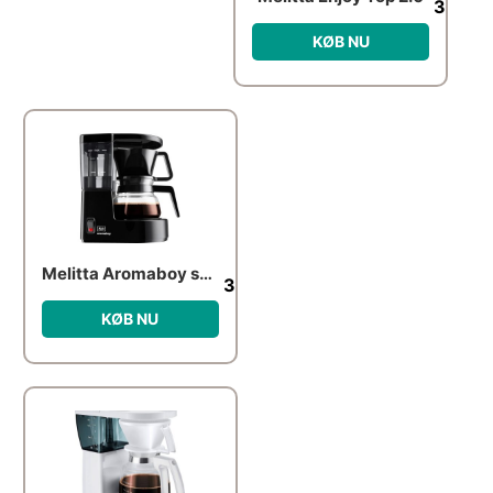
370.0
KØB NU
Melitta Aromaboy sort
349.00
kr.
KØB NU
Den oprindelige pris var: 899.9
Den aktuelle pris er: