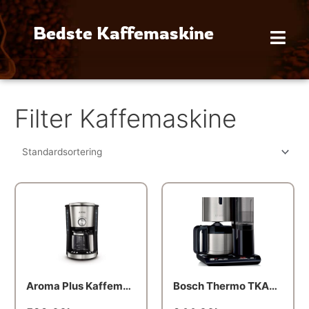
Gå
til
Bedste Kaffemaskine
indholdet
Filter Kaffemaskine
Den
Den
oprindelige
aktuelle
pris
pris
var:
er:
599.00kr..
539.00kr..
Aroma Plus Kaffemaskine
Bosch Thermo TKA8A683