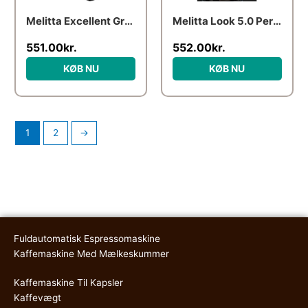
Melitta Excellent Grande – Black
Melitta Look 5.0 Perfection Black
551.00
kr.
552.00
kr.
KØB NU
KØB NU
1
2
→
Fuldautomatisk Espressomaskine
Kaffemaskine Med Mælkeskummer
Kaffemaskine Til Kapsler
Kaffevægt