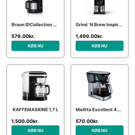
Braun IDCollection KF1505 BK
Grind ‘N Brew Inspire Kaffemaskine
576.00
kr.
1,499.00
kr.
KØB NU
KØB NU
KAFFEMASKINE 1,7 L
Melitta Excellent 4.0 – Steel
1,500.00
kr.
570.00
kr.
KØB NU
KØB NU