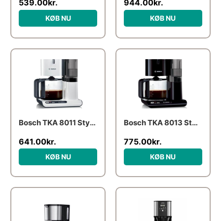
539.00
kr.
944.00
kr.
KØB NU
KØB NU
Bosch TKA 8011 Styline
Bosch TKA 8013 Styline
641.00
kr.
775.00
kr.
KØB NU
KØB NU