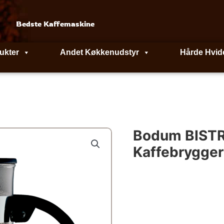
Bedste Kaffemaskine
ukter
Andet Køkkenudstyr
Hårde Hvid
Bodum BIST
Kaffebrygger 