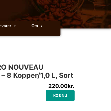
evarer
Om
RO NOUVEAU
– 8 Kopper/1,0 L, Sort
220.00
kr.
KØB NU