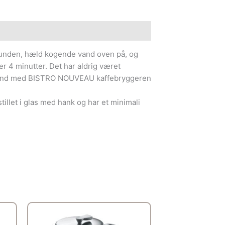
unden, hæld kogende vand oven på, og
er 4 minutter. Det har aldrig været
 end med BISTRO NOUVEAU kaffebryggeren
llet i glas med hank og har et minimali
Den
Den
oprindelige
aktuelle