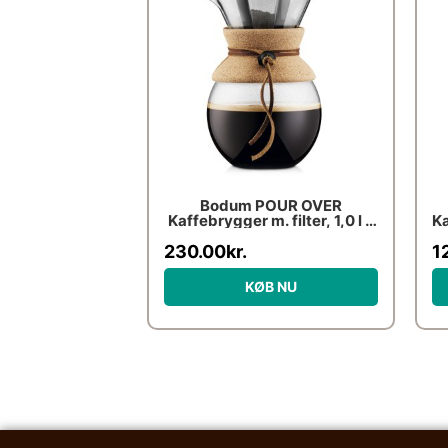
Bodum POUR OVER
Kaffebrygger m. filter, 1,0 l –
Ka
Kork
230.00
kr.
1
KØB NU