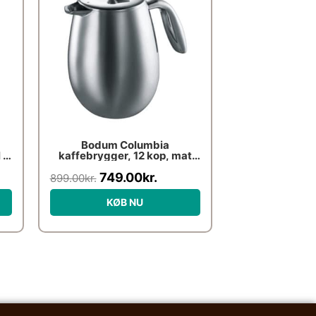
pris
pris
var:
er:
899.00kr..
749.00kr..
Bodum Columbia
 –
kaffebrygger, 12 kop, mat
krom
749.00
kr.
899.00
kr.
KØB NU