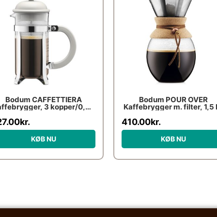
Bodum CAFFETTIERA
Bodum POUR OVER
ffebrygger, 3 kopper/0,35
Kaffebrygger m. filter, 1,5 l
l – Hvid
Kork
27.00
kr.
410.00
kr.
KØB NU
KØB NU