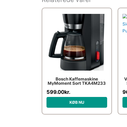
Bosch Kaffemaskine
V
MyMoment Sort TKA4M233
P
599.00
kr.
9
KØB NU