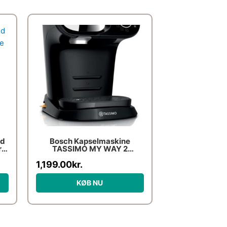
ed
Bosch Kapselmaskine
re
TASSIMO MY WAY 2
TAS6502
1,199.00
kr.
KØB NU