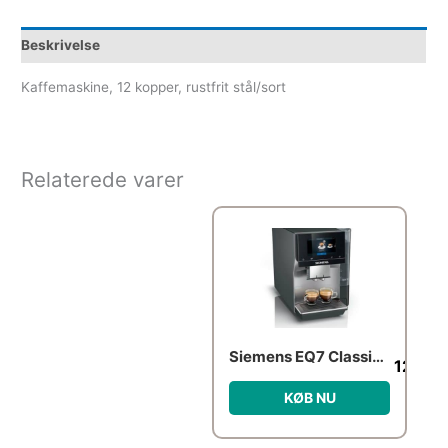
Beskrivelse
Kaffemaskine, 12 kopper, rustfrit stål/sort
Relaterede varer
Siemens EQ7 Classic TP715R01
12,99
KØB NU