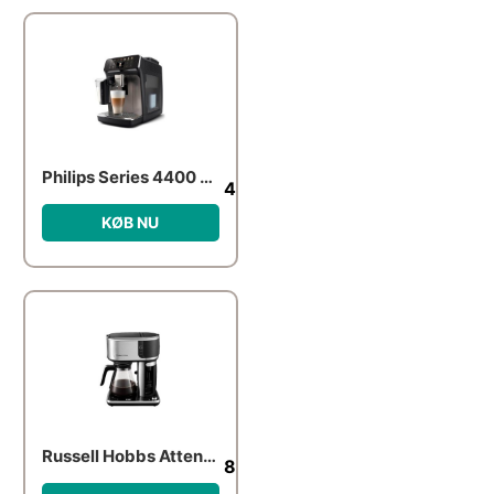
Philips Series 4400 EP4449 – automatic coffee machine with cappuccinatore – 15 bar – black/spray painted panthera
4,452.00
kr.
KØB NU
Russell Hobbs Attentiv 26230-56
886.00
kr.