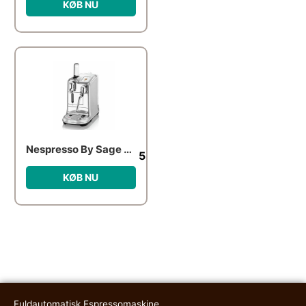
KØB NU
Nespresso By Sage SNE 900 BSS kapselmaskine
5,899.00
kr.
KØB NU
Fuldautomatisk Espressomaskine