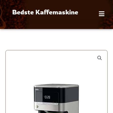
Gå
til
Bedste Kaffemaskine
indholdet