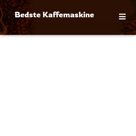
Gå
til
Bedste Kaffemaskine
indholdet