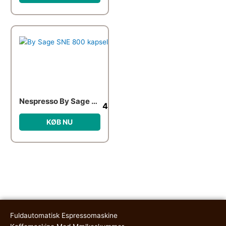
Nespresso By Sage SNE 800 kapselmaskine, black truffle
4,399.00
kr.
KØB NU
Fuldautomatisk Espressomaskine