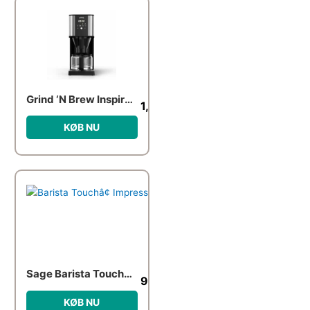
Grind ‘N Brew Inspire Kaffemaskine
1,499.00
kr.
KØB NU
Sage Barista Touchâ¢ Impress SES881 espressomaskine, black truffle
9,990.00
kr.
KØB NU