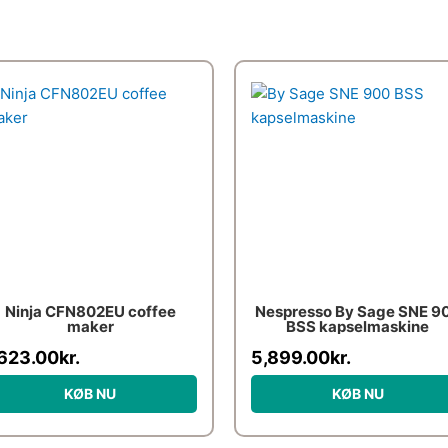
Ninja CFN802EU coffee
Nespresso By Sage SNE 9
maker
BSS kapselmaskine
,623.00
kr.
5,899.00
kr.
KØB NU
KØB NU