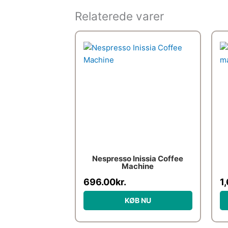
Relaterede varer
Nespresso Inissia Coffee
Machine
696.00
kr.
1
KØB NU