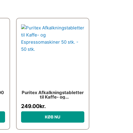
00
Puritex Afkalkningstabletter
til Kaffe- og
Espressomaskiner 50 stk. –
249.00
kr.
50 stk.
KØB NU