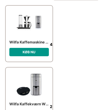
Wilfa Kaffemaskine WSP-2A og kaffekværn WSFBS-100S
4,789.00
kr.
KØB NU
Wilfa Kaffekværn WSFB-100S med vægt KS1B-T2
2,699.00
kr.