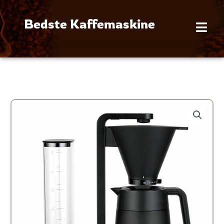
Gå
til
Bedste Kaffemaskine
indholdet