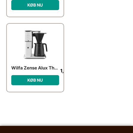
KØB NU
Wilfa Zense Alux Thermo kaffebrygger
1,899.00
kr.
KØB NU