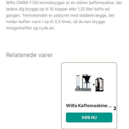
Wilfa CM9B-T125 termobrygger er en stilren kaffemaskine, der
ladere dig brygge op til 10 kopper eller 1,25 liter kaffe ad
gangen. Termokanden er udstyret med dobbeltvægge, der
holder kaffen varm i op til 3,5 timer, så du kan brygge
morgenkaffen og nyde en
Relaterede varer
Wilfa Kaffemaskine CM7T + kaffekværn WSCG2
2,499
KØB NU