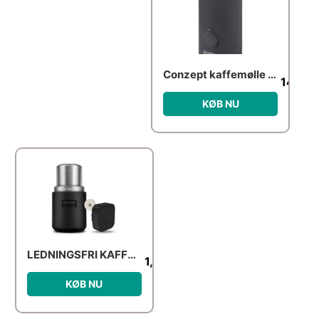
Conzept kaffemølle sort
149.9
KØB NU
LEDNINGSFRI KAFFEKVÆRN MED BATTERI – KITCHENAID GO
1,299.00
kr.
KØB NU