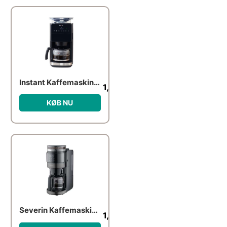
Instant Kaffemaskine, sort
1,499.00
kr.
KØB NU
Severin Kaffemaskine med kværn & glaskande, dark inox
1,405.00
kr.