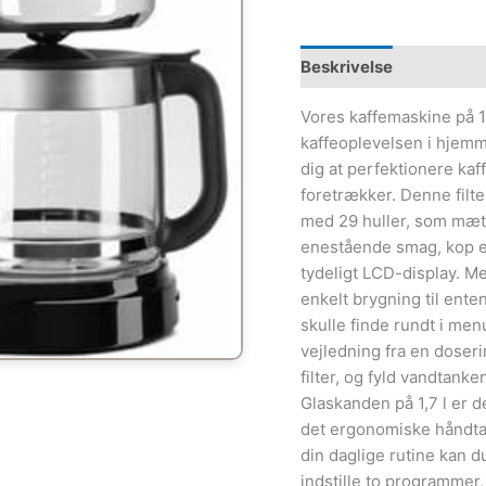
Beskrivelse
Vores kaffemaskine på 1
kaffeoplevelsen i hjemme
dig at perfektionere ka
foretrækker. Denne filt
med 29 huller, som mætt
enestående smag, kop ef
tydeligt LCD-display. M
enkelt brygning til ente
skulle finde rundt i me
vejledning fra en doser
filter, og fyld vandtan
Glaskanden på 1,7 l er d
det ergonomiske håndtag
din daglige rutine kan 
indstille to programmer,