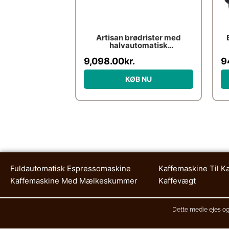
Artisan brødrister med
halvautomatisk
kaffemaskine-sæt
9,098.00
kr.
9
KØB NU
Fuldautomatisk Espressomaskine
Kaffemaskine Til K
Kaffemaskine Med Mælkeskummer
Kaffevægt
Dette medie ejes og 