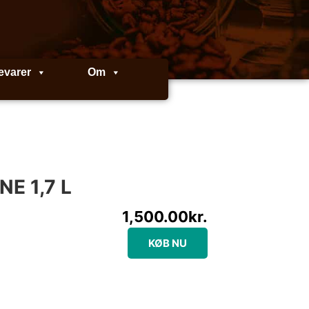
evarer
Om
E 1,7 L
1,500.00
kr.
KØB NU