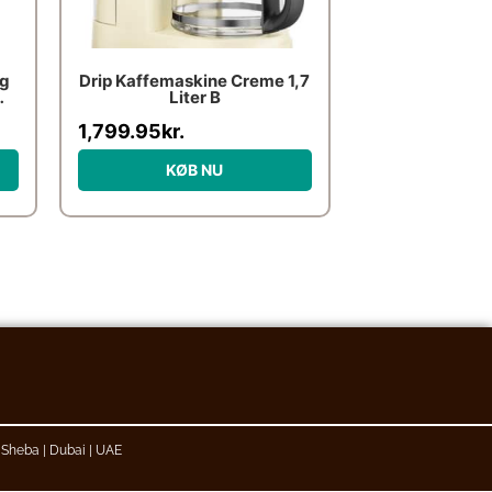
og
Drip Kaffemaskine Creme 1,7
Liter B
1,799.95
kr.
KØB NU
l Sheba | Dubai | UAE