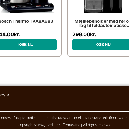
Bosch Thermo TKA8A683
Mælkebeholder med rør 
låg til fuldautomatiske
espressomaskiner
44.00
kr.
299.00
kr.
KØB NU
KØB NU
apsler
drives af Tropic Traffic LLC-FZ | The Meydan Hotel, Grandstand, 6th floor, Nad A
Copyright © 2025 Bedste Kaffemaskine | All rights reserved