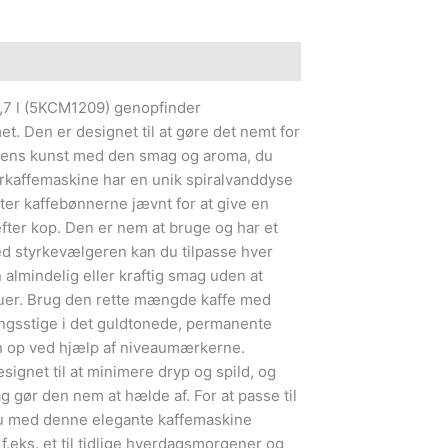
,7 l (5KCM1209) genopfinder
t. Den er designet til at gøre det nemt for
ffens kunst med den smag og aroma, du
erkaffemaskine har en unik spiralvanddyse
er kaffebønnerne jævnt for at give en
ter kop. Den er nem at bruge og har et
ed styrkevælgeren kan du tilpasse hver
n almindelig eller kraftig smag uden at
nuer. Brug den rette mængde kaffe med
ingsstige i det guldtonede, permanente
ken op ved hjælp af niveaumærkerne.
esignet til at minimere dryp og spild, og
 gør den nem at hælde af. For at passe til
du med denne elegante kaffemaskine
 f.eks. et til tidlige hverdagsmorgener og