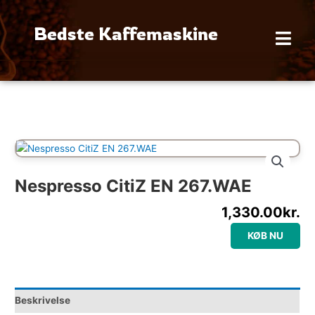
Gå
til
Bedste Kaffemaskine
indholdet
Nespresso CitiZ EN 267.WAE
1,330.00
kr.
KØB NU
Beskrivelse