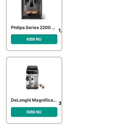
Philips Series 2200 2224/10
1,989.00
kr.
KØB NU
DeLonghi Magnifica ECAM 290.61.SB
3,174.00
kr.
KØB NU