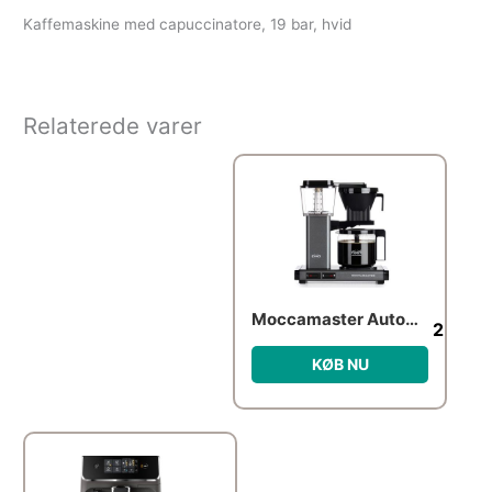
Kaffemaskine med capuccinatore, 19 bar, hvid
Relaterede varer
Moccamaster Automatic – Stone Grey
2,299
KØB NU
Den oprindelige pris var: 2,381
Den aktuelle pris er