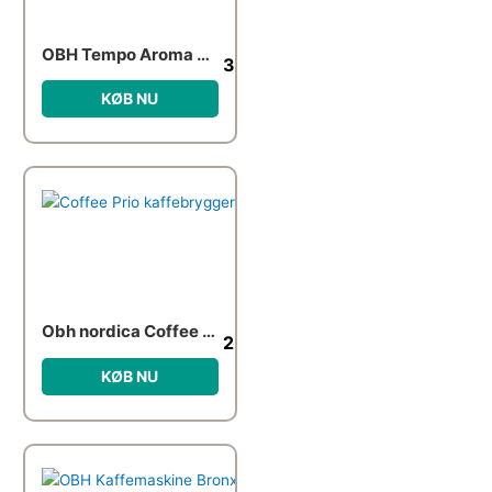
OBH Tempo Aroma kaffemaskine med timer
399.95
kr.
KØB NU
Obh nordica Coffee Prio kaffebrygger, 0,75 liter
250.00
kr.
KØB NU
Den oprindelige pris var: 779.9
Den aktuelle pris er: