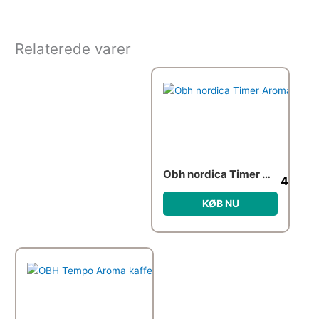
Relaterede varer
Obh nordica Timer Aroma kaffemaskine
400.0
KØB NU
Den oprindelige pris var: 879.9
Den aktuelle pris er: