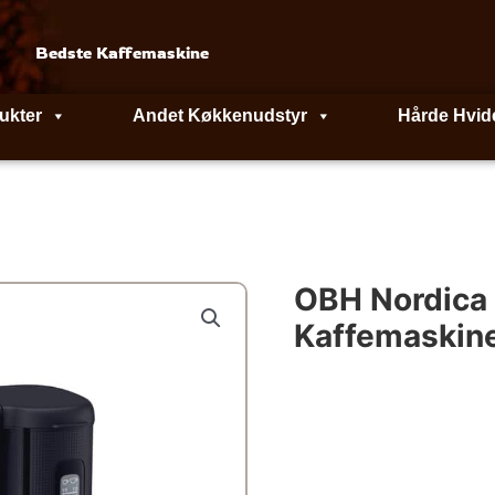
Bedste Kaffemaskine
ukter
Andet Køkkenudstyr
Hårde Hvid
OBH Nordica
Kaffemaskin