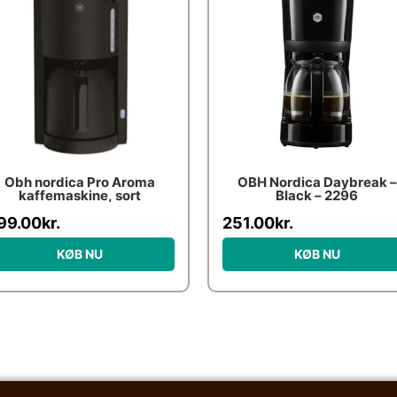
Obh nordica Pro Aroma
OBH Nordica Daybreak –
kaffemaskine, sort
Black – 2296
99.00
kr.
251.00
kr.
KØB NU
KØB NU