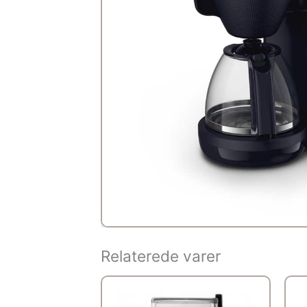
Relaterede varer
Den
Den
oprindelige
aktuelle