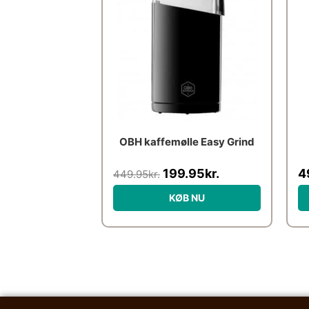
pris
pris
var:
er:
449.95kr..
199.95kr..
OBH kaffemølle Easy Grind
199.95
kr.
4
449.95
kr.
KØB NU