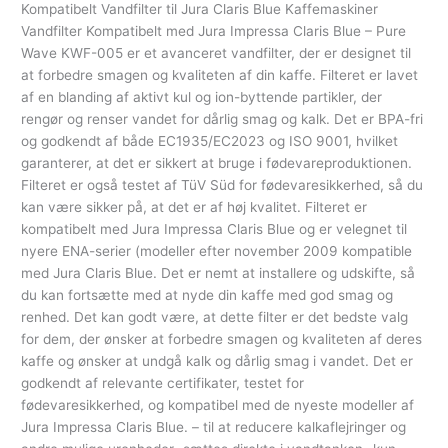
Kompatibelt Vandfilter til Jura Claris Blue Kaffemaskiner
Vandfilter Kompatibelt med Jura Impressa Claris Blue – Pure
Wave KWF-005 er et avanceret vandfilter, der er designet til
at forbedre smagen og kvaliteten af din kaffe. Filteret er lavet
af en blanding af aktivt kul og ion-byttende partikler, der
rengør og renser vandet for dårlig smag og kalk. Det er BPA-fri
og godkendt af både EC1935/EC2023 og ISO 9001, hvilket
garanterer, at det er sikkert at bruge i fødevareproduktionen.
Filteret er også testet af TüV Süd for fødevaresikkerhed, så du
kan være sikker på, at det er af høj kvalitet. Filteret er
kompatibelt med Jura Impressa Claris Blue og er velegnet til
nyere ENA-serier (modeller efter november 2009 kompatible
med Jura Claris Blue. Det er nemt at installere og udskifte, så
du kan fortsætte med at nyde din kaffe med god smag og
renhed. Det kan godt være, at dette filter er det bedste valg
for dem, der ønsker at forbedre smagen og kvaliteten af deres
kaffe og ønsker at undgå kalk og dårlig smag i vandet. Det er
godkendt af relevante certifikater, testet for
fødevaresikkerhed, og kompatibel med de nyeste modeller af
Jura Impressa Claris Blue. – til at reducere kalkaflejringer og