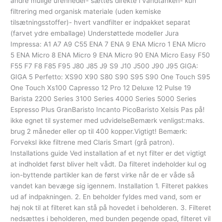
andre mulige urenheder- sættes direkte i vandtanken- kun
filtrering med organisk materiale (uden kemiske
tilsætningsstoffer)- hvert vandfilter er indpakket separat
(farvet ydre emballage) Understøttede modeller Jura
Impressa: A1 A7 A9 C55 ENA 7 ENA 9 ENA Micro 1 ENA Micro
5 ENA Micro 8 ENA Micro 9 ENA Micro 90 ENA Micro Easy F50
F55 F7 F8 F85 F95 J80 J85 J9 S9 J10 J500 J90 J95 GIGA:
GIGA 5 Perfetto: XS90 X90 S80 S90 S95 S90 One Touch S95
One Touch Xs100 Capresso 12 Pro 12 Deluxe 12 Pulse 19
Barista 2200 Series 3100 Series 4000 Series 5000 Series
Espresso Plus GranBaristo Incanto PicoBaristo Xelsis Pas på!
ikke egnet til systemer med udvidelseBemærk venligst:maks.
brug 2 måneder eller op til 400 kopper.Vigtigt! Bemærk:
Forveksl ikke filtrene med Claris Smart (grå patron).
Installations guide Ved installation af et nyt filter er det vigtigt
at indholdet først bliver helt vådt. Da filteret indeholder kul og
ion-byttende partikler kan de først virke når de er våde så
vandet kan bevæge sig igennem. Installation 1. Filteret pakkes
ud af indpakningen. 2. En beholder fyldes med vand, som er
høj nok til at filteret kan stå på hovedet i beholderen. 3. Filteret
nedsættes i beholderen, med bunden pegende opad, filteret vil