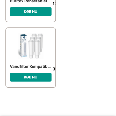
Puritex Rensetabletter til Kaffe- og Espressomaskiner 50 stk. – 50 stk.
129.00
kr.
KØB NU
Vandfilter Kompatibelt med Jura Claris White – Pure Wave KWF-006 – 6 Stk.
381.00
kr.
KØB NU