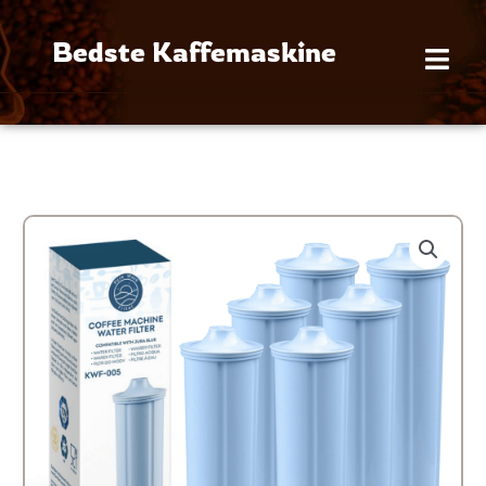
Gå
til
Bedste Kaffemaskine
indholdet