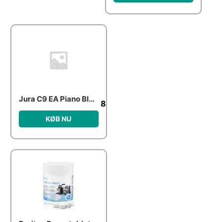
Jura C9 EA Piano Black
8,495.00
kr.
KØB NU