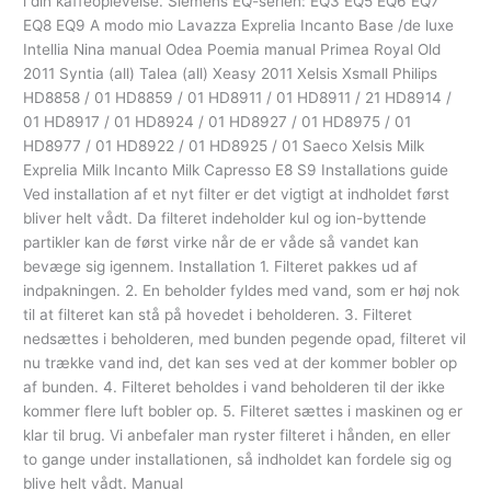
i din kaffeoplevelse. Siemens EQ-serien: EQ3 EQ5 EQ6 EQ7
EQ8 EQ9 A modo mio Lavazza Exprelia Incanto Base /de luxe
Intellia Nina manual Odea Poemia manual Primea Royal Old
2011 Syntia (all) Talea (all) Xeasy 2011 Xelsis Xsmall Philips
HD8858 / 01 HD8859 / 01 HD8911 / 01 HD8911 / 21 HD8914 /
01 HD8917 / 01 HD8924 / 01 HD8927 / 01 HD8975 / 01
HD8977 / 01 HD8922 / 01 HD8925 / 01 Saeco Xelsis Milk
Exprelia Milk Incanto Milk Capresso E8 S9 Installations guide
Ved installation af et nyt filter er det vigtigt at indholdet først
bliver helt vådt. Da filteret indeholder kul og ion-byttende
partikler kan de først virke når de er våde så vandet kan
bevæge sig igennem. Installation 1. Filteret pakkes ud af
indpakningen. 2. En beholder fyldes med vand, som er høj nok
til at filteret kan stå på hovedet i beholderen. 3. Filteret
nedsættes i beholderen, med bunden pegende opad, filteret vil
nu trække vand ind, det kan ses ved at der kommer bobler op
af bunden. 4. Filteret beholdes i vand beholderen til der ikke
kommer flere luft bobler op. 5. Filteret sættes i maskinen og er
klar til brug. Vi anbefaler man ryster filteret i hånden, en eller
to gange under installationen, så indholdet kan fordele sig og
blive helt vådt. Manual