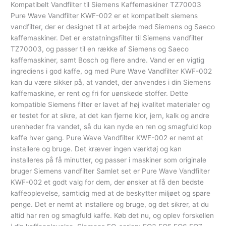
Kompatibelt Vandfilter til Siemens Kaffemaskiner TZ70003
Pure Wave Vandfilter KWF-002 er et kompatibelt siemens
vandfilter, der er designet til at arbejde med Siemens og Saeco
kaffemaskiner. Det er erstatningsfilter til Siemens vandfilter
TZ70003, og passer til en række af Siemens og Saeco
kaffemaskiner, samt Bosch og flere andre. Vand er en vigtig
ingrediens i god kaffe, og med Pure Wave Vandfilter KWF-002
kan du være sikker på, at vandet, der anvendes i din Siemens
kaffemaskine, er rent og fri for uønskede stoffer. Dette
kompatible Siemens filter er lavet af høj kvalitet materialer og
er testet for at sikre, at det kan fjerne klor, jern, kalk og andre
urenheder fra vandet, så du kan nyde en ren og smagfuld kop
kaffe hver gang. Pure Wave Vandfilter KWF-002 er nemt at
installere og bruge. Det kræver ingen værktøj og kan
installeres på få minutter, og passer i maskiner som originale
bruger Siemens vandfilter Samlet set er Pure Wave Vandfilter
KWF-002 et godt valg for dem, der ønsker at få den bedste
kaffeoplevelse, samtidig med at de beskytter miljøet og spare
penge. Det er nemt at installere og bruge, og det sikrer, at du
altid har ren og smagfuld kaffe. Køb det nu, og oplev forskellen