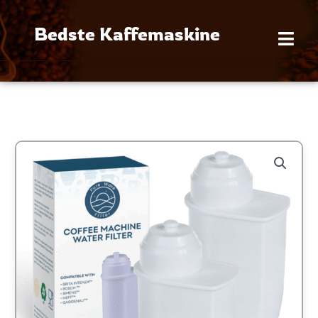
Gå
til
Bedste Kaffemaskine
indholdet