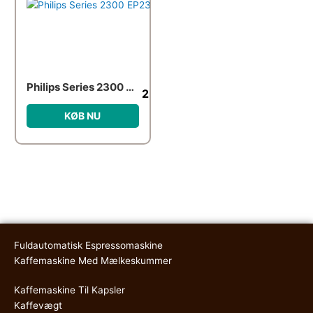
Philips Series 2300 EP2331 – automatic coffee machine with cappuccinatore – 15 bar – lacquered piano black
2,923.00
kr.
KØB NU
Fuldautomatisk Espressomaskine
Kaffemaskine Med Mælkeskummer
Kaffemaskine Til Kapsler
Kaffevægt