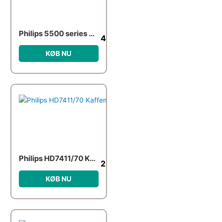
Philips 5500 series EP5547 – automatic coffee machine with cappuccinatore – 15 bar – black/chrome-plated
4,479.00
kr.
KØB NU
Philips HD7411/70 Kaffemaskine, blå
282.00
kr.
KØB NU