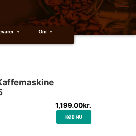
evarer
Om
Kaffemaskine
5
1,199.00
kr.
KØB NU