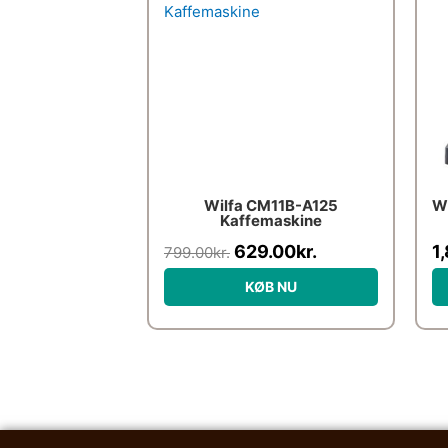
pris
pris
var:
er:
799.00kr..
629.00kr..
Wilfa CM11B-A125
W
Kaffemaskine
629.00
kr.
1
799.00
kr.
KØB NU