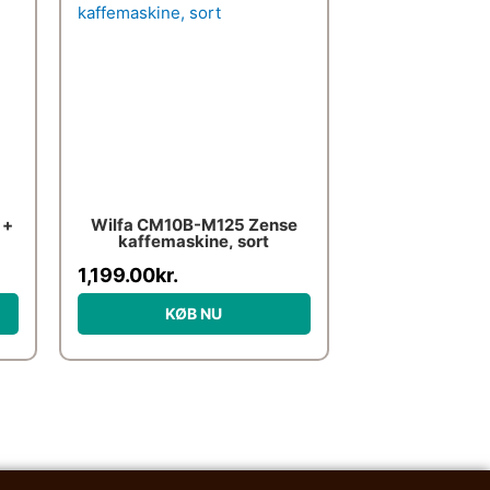
 +
Wilfa CM10B-M125 Zense
kaffemaskine, sort
1,199.00
kr.
KØB NU