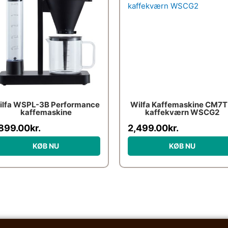
ilfa WSPL-3B Performance
Wilfa Kaffemaskine CM7T
kaffemaskine
kaffekværn WSCG2
,899.00
kr.
2,499.00
kr.
KØB NU
KØB NU