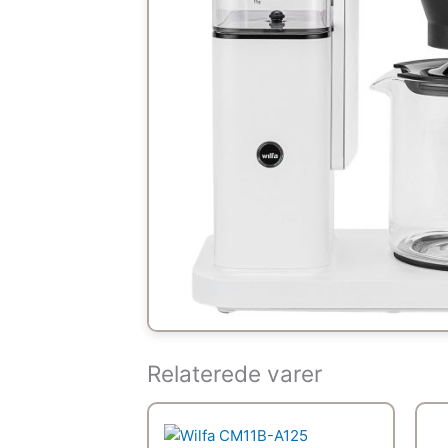
Relaterede varer
Den
Den
oprindelige
aktuelle