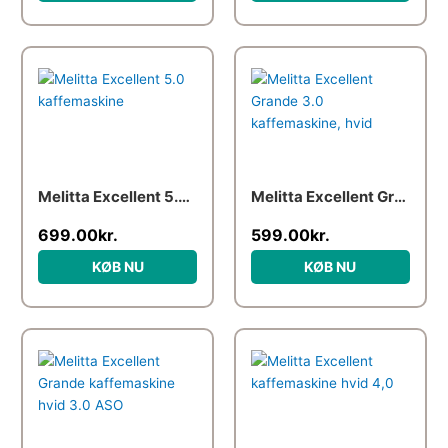
Melitta Excellent 5.0 kaffemaskine
Melitta Excellent Grande 3.0 kaffemaskine, hvid
699.00
kr.
599.00
kr.
KØB NU
KØB NU
Den
Den
Den
Den
oprindelige
aktuelle
oprindelige
aktuelle
pris
pris
pris
pris
var:
er:
var:
er:
899.95kr..
649.95kr..
899.95kr..
649.95kr..