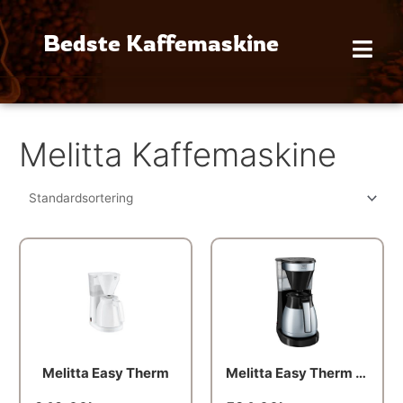
Gå
til
Bedste Kaffemaskine
indholdet
Melitta Kaffemaskine
Melitta Easy Therm
Melitta Easy Therm 2.0 kaffemaskine, stål