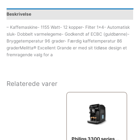
Beskrivelse
– Kaffemaskine- 1155 Watt- 12 kopper- Filter 1×4- Automatisk
sluk- Dobbelt varmelegeme- Godkendt af ECBC (guldbønne)-
Bryggetemperatur 96 grader- Færdig kaffetemperatur 86
graderMelitta® Excellent Grande er med sit tidløse design et
fremragende valg for a
Relaterede varer
Philips 3300 series EP3321 – automatic coffee machine with milk frother – 15 bar – black lacquered