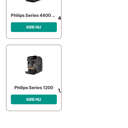
Philips Series 4400 EP4449 – automatic coffee machine with cappuccinatore – 15 bar – black/spray painted panthera
4,452.00
kr.
KØB NU
Philips Series 1200
1,863.00
kr.
KØB NU