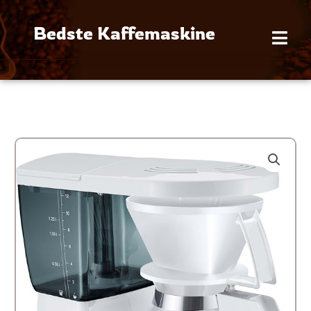
Gå
til
Bedste Kaffemaskine
indholdet