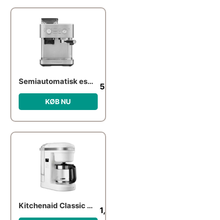
Semiautomatisk espressomaskine med kaffekværn
5,999.00
kr.
KØB NU
Kitchenaid Classic 5KCM1208EWH kaffemaskine, Hvid
1,309.00
kr.