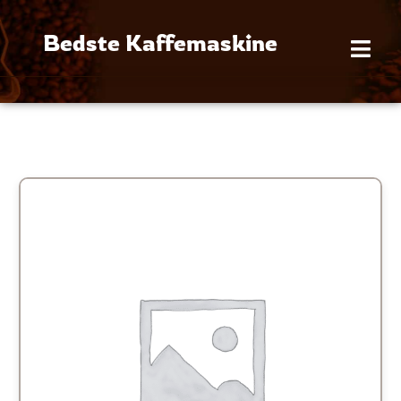
Gå
til
Bedste Kaffemaskine
indholdet