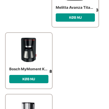
Melitta Avanza Titanium
3,211.
KØB NU
Bosch MyMoment Kaffemaskine med termokande, sort
899.00
kr.
KØB NU