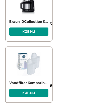
Braun IDCollection KF1505 BK
576.00
kr.
KØB NU
Vandfilter Kompatibelt med Siemens/Saeco Intenza – Pure Wave KWF-002 – 2 Stk.
96.00
kr.
KØB NU