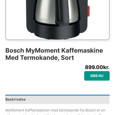
Bosch MyMoment Kaffemaskine
Med Termokande, Sort
899.00
kr.
KØB NU
Beskrivelse
MyMoment Kaffemaskinen med termokande fra Bosch er en