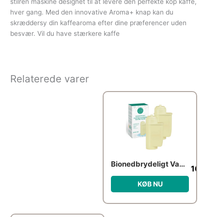
stilren maskine designet til at levere den perfekte kop kaffe,
hver gang. Med den innovative Aroma+ knap kan du
skræddersy din kaffearoma efter dine præferencer uden
besvær. Vil du have stærkere kaffe
Relaterede varer
Bionedbrydeligt Vandfilter Kompatibelt med Siemens/Saeco Intenza – Pure Wave BKWF-002 – 2 Stk.
168.0
KØB NU