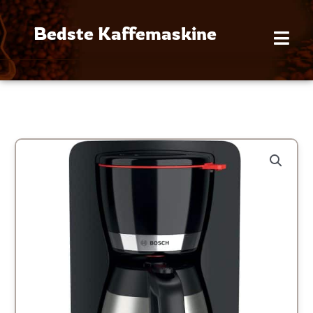
Gå
til
Bedste Kaffemaskine
indholdet