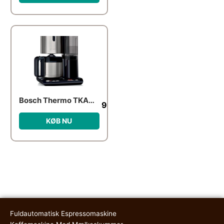
Bosch Thermo TKA8A683
944.00
kr.
KØB NU
Fuldautomatisk Espressomaskine