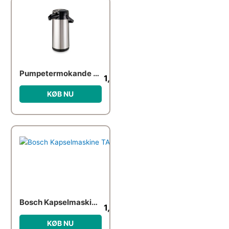
Pumpetermokande til Bonamat TH10 2,2L
1,375.00
kr.
KØB NU
Bosch Kapselmaskine TASSIMO MY WAY 2 TAS6502
1,199.00
kr.
KØB NU