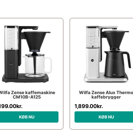
Wilfa Zense kaffemaskine
Wilfa Zense Alux Therm
CM10B-A125
kaffebrygger
,199.00
kr.
1,899.00
kr.
KØB NU
KØB NU