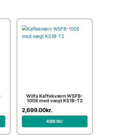
o
Wilfa Kaffekværn WSFB-
100S med vægt KS1B-T2
2,699.00
kr.
KØB NU