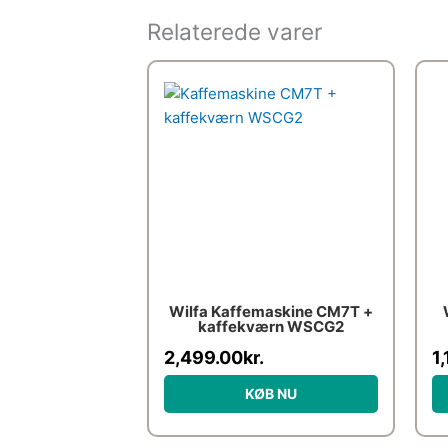
Relaterede varer
Wilfa Kaffemaskine CM7T +
kaffekværn WSCG2
2,499.00
kr.
1
KØB NU