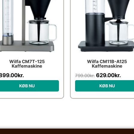
pris
pris
var:
er:
799.00kr..
629.0
Wilfa CM7T-125
Wilfa CM11B-A125
Kaffemaskine
Kaffemaskine
,899.00
kr.
629.00
kr.
799.00
kr.
KØB NU
KØB NU