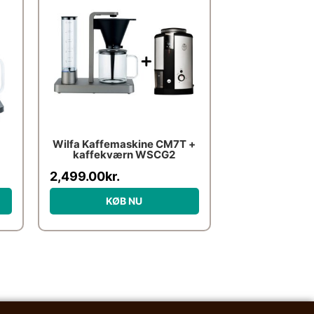
0kr..
Wilfa Kaffemaskine CM7T +
kaffekværn WSCG2
2,499.00
kr.
KØB NU