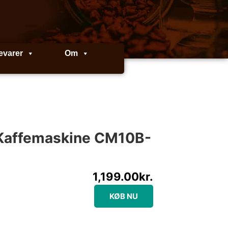
evarer
Om
 Kaffemaskine CM10B-
1,199.00
kr.
KØB NU