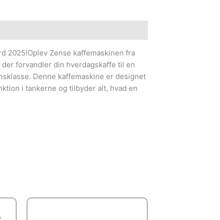
rd 2025!Oplev Zense kaffemaskinen fra
 der forvandler din hverdagskaffe til en
nsklasse. Denne kaffemaskine er designet
tion i tankerne og tilbyder alt, hvad en
lle