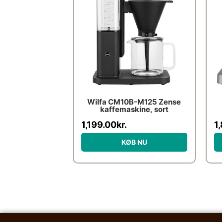
Wilfa CM10B-M125 Zense
kaffemaskine, sort
1,199.00
kr.
1
KØB NU