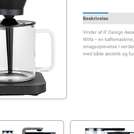
Beskrivelse
Vinder af iF Design Awa
Wilfa – en kaffemaskine,
smagsoplevelse i verde
med både æstetik og funk
Den
Den
oprindelige
aktue