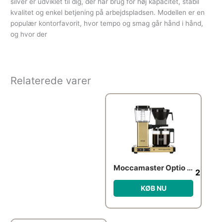
silver er udviklet til dig, der har brug for høj kapacitet, stabil
kvalitet og enkel betjening på arbejdspladsen. Modellen er en
populær kontorfavorit, hvor tempo og smag går hånd i hånd,
og hvor der
Relaterede varer
Moccamaster Optio kaffemaskine 1,25 liter, Gold
2,799
KØB NU