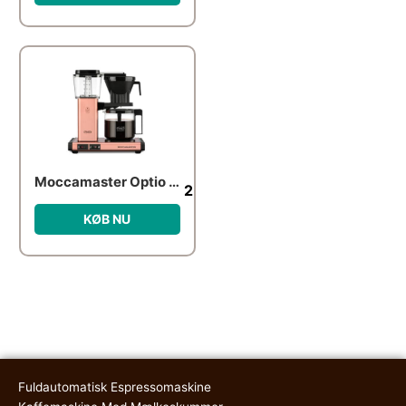
Moccamaster Optio kaffemaskine, roséguld
2,799.00
kr.
KØB NU
Fuldautomatisk Espressomaskine