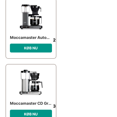
Moccamaster Automatic – Stone Grey
2,299.00
kr.
KØB NU
Moccamaster CD Grand AO kaffemaskine
3,599.00
kr.
KØB NU