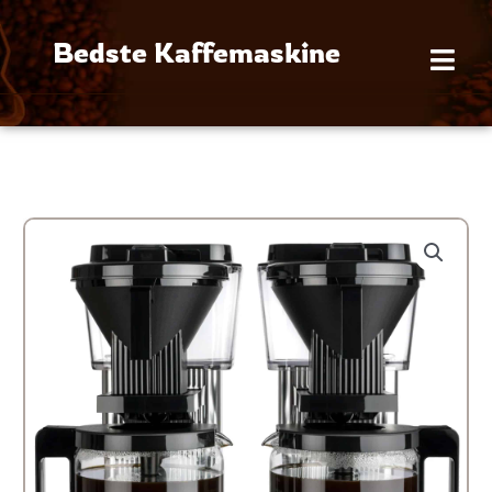
Gå
til
Bedste Kaffemaskine
indholdet