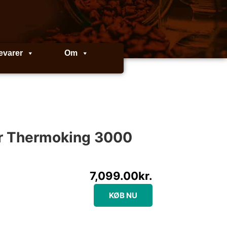
evarer
Om
 Thermoking 3000
7,099.00
kr.
KØB NU