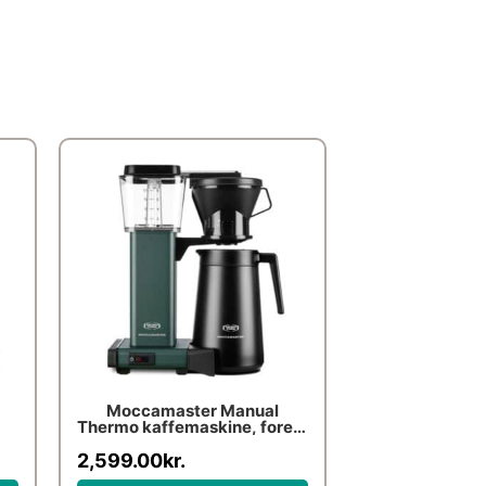
Moccamaster Manual
Thermo kaffemaskine, forest
green
2,599.00
kr.