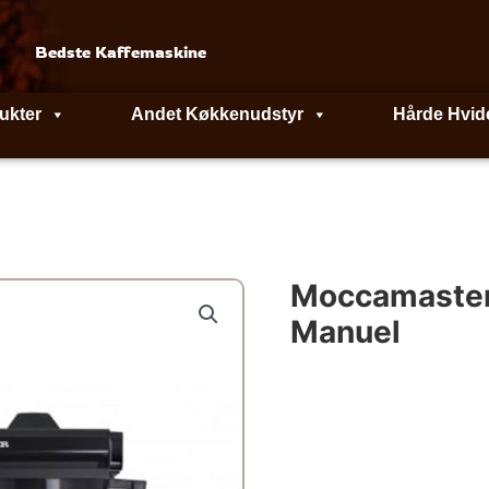
Bedste Kaffemaskine
ukter
Andet Køkkenudstyr
Hårde Hvid
Moccamaster
Manuel