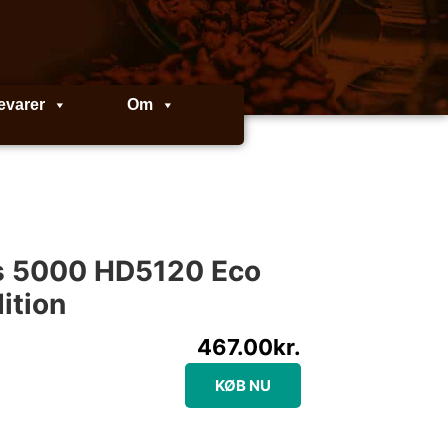
evarer
Om
es 5000 HD5120 Eco
ition
467.00
kr.
KØB NU