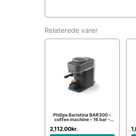
Relaterede varer
Philips Baristina BAR300 –
coffee machine – 16 bar –
black
2,112.00
kr.
1