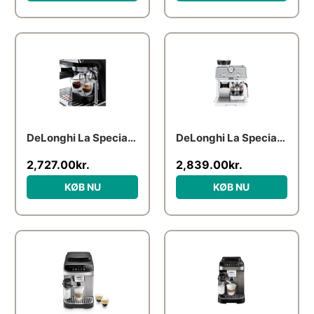
DeLonghi La Specialista Arte EC9155.MB
DeLonghi La Specialista Arte EC9155.W
2,727.00
kr.
2,839.00
kr.
KØB NU
KØB NU