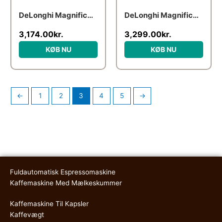
DeLonghi Magnifica ECAM 290.61.SB
DeLonghi Magnifica Evo ECAM 290.81.TB
3,174.00
kr.
3,299.00
kr.
KØB NU
KØB NU
←
1
2
3
4
5
→
Fuldautomatisk Espressomaskine
Kaffemaskine Med Mælkeskummer
Kaffemaskine Til Kapsler
Kaffevægt