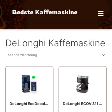
Gå
til
Bedste Kaffemaskine
indholdet
DeLonghi Kaffemaskine
DeLonghi EcoDecalk – 500 ml
DeLonghi ECOV 311 Black