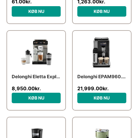
61.00
kr.
1,263.00
kr.
KØB NU
KØB NU
Delonghi Eletta Explore ECAM450.86.T espressomaskine, titanium
Delonghi EPAM960.75.GLM Maetosa kaffemaskine, stål
8,950.00
kr.
21,999.00
kr.
KØB NU
KØB NU