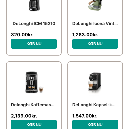
DeLonghi ICM 15210
DeLonghi Icona Vintage ECOV 311.GR
320.00
kr.
1,263.00
kr.
KØB NU
KØB NU
Den
Den
oprindelige
aktuelle
pris
pris
var:
er:
2,990.00kr..
2,139.00kr..
Delonghi Kaffemaskine Magnifica S ECAM21.117.B
DeLonghi Kapsel-kaffemaskine
2,139.00
kr.
1,547.00
kr.
KØB NU
KØB NU