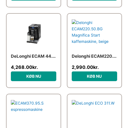
Den
Den
oprindelige
aktuelle
pris
pris
var:
er:
3,299.00kr..
2,990.00kr..
DeLonghi ECAM 44.660.B Espresso
Delonghi ECAM220.50.BG Magnifica Start kaffemaskine, beige
4,268.00
kr.
2,990.00
kr.
KØB NU
KØB NU