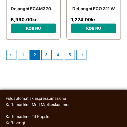
Delonghi ECAM370.95.S espressomaskine
DeLonghi ECO 311.W
6,990.00
kr.
1,224.00
kr.
KØB NU
KØB NU
←
1
2
3
4
5
→
Fuldautomatisk Espressomaskine
Kaffemaskine Med Mælkeskummer
Kaffemaskine Til Kapsler
Kaffevægt