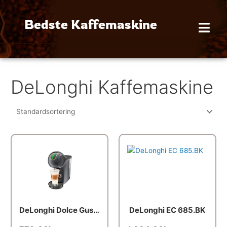
Gå
til
Bedste Kaffemaskine
indholdet
DeLonghi Kaffemaskine
DeLonghi Dolce Gusto Genio Touch EDG426.GY
DeLonghi EC 685.BK