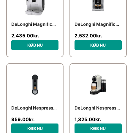
DeLonghi Magnifica S ECAM 22.110.SB
DeLonghi Magnifica S Smart ECAM250.23.SB
2,435.00
kr.
2,532.00
kr.
KØB NU
KØB NU
DeLonghi Nespresso CitiZ
DeLonghi Nespresso CitiZ EN 267.WAE – coffee machine with milk frother – 19 bar – white
959.00
kr.
1,325.00
kr.
KØB NU
KØB NU