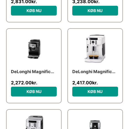
2,831.00
kr.
3,238.00
kr.
KØB NU
KØB NU
DeLonghi Magnifica S ECAM 20.116.B
DeLonghi Magnifica S ECAM 21.117.W
2,272.00
kr.
2,417.00
kr.
KØB NU
KØB NU