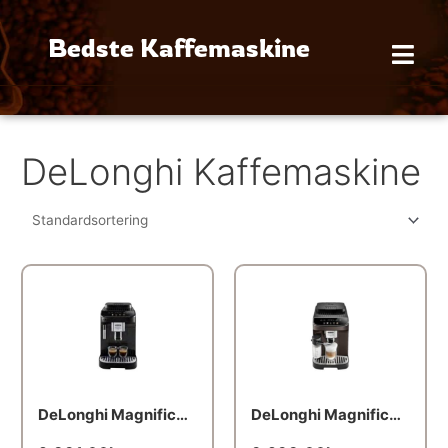
Gå
til
Bedste Kaffemaskine
indholdet
DeLonghi Kaffemaskine
DeLonghi Magnifica Evo ECAM290.22.B
DeLonghi Magnifica Evo ECAM293.61.BW