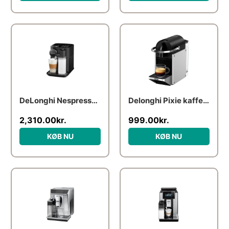
DeLonghi Nespresso Gran Lattissima EN 640.B
Delonghi Pixie kaffemaskine, silver
2,310.00
kr.
999.00
kr.
KØB NU
KØB NU