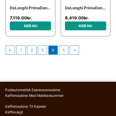
DeLonghi PrimaDonna Elite
DeLonghi PrimaDonna Soul
7,119.00
kr.
8,419.00
kr.
KØB NU
KØB NU
←
1
2
3
4
5
→
Fuldautomatisk Espressomaskine
Kaffemaskine Med Mælkeskummer
Kaffemaskine Til Kapsler
Kaffevægt